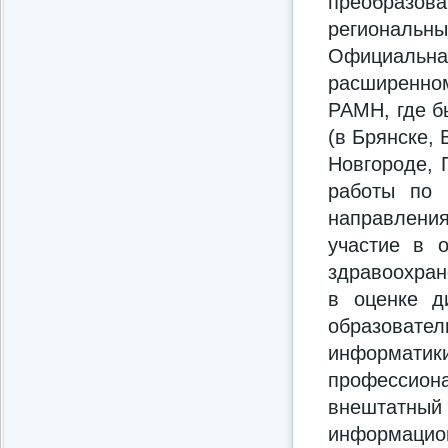
преобразова
региональн
Официальн
расширенно
РАМН, где б
(в Брянске,
Новгороде, 
работы по 
направлени
участие в 
здравоохран
в оценке д
образоват
информати
профессион
внештатны
информацио