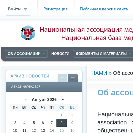
Войти
Регистрация
Публичная версия сайта
ОБ АССОЦИАЦИИ
НОВОСТИ
ДОКУМЕНТЫ И МАТЕРИАЛЫ
НАМИ
» Об асс
АРХИВ НОВОСТЕЙ
В
В
В виде календаря
виде
виде
Об ассо
списк
кален
а
даря
«
Август 2026 »
Пн
Вт
Ср
Чт
Пт
Сб
Вс
Национальна
1
2
association
3
4
5
6
7
8
9
общественн
10
11
12
13
14
15
16