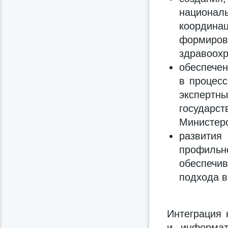
национа
координ
формиро
здравоохр
обеспечен
в процесс
экспертн
государс
Министерс
развити
профиль
обеспечи
подхода в
Интеграция 
и информат