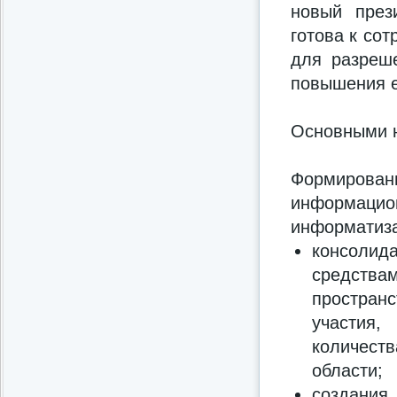
новый пре
готова к со
для разреш
повышения е
Основными 
Формирова
информац
информатиза
консоли
средства
простран
участия
количест
области;
создания