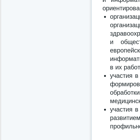
ориентирова
организ
организ
здравоохр
и общес
европей
информати
в их работ
участия в
формиров
обработ
медицинс
участия в
развити
профильно