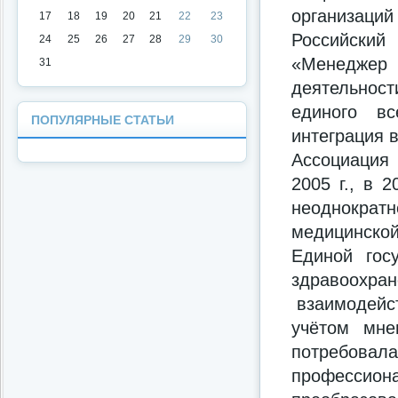
организац
17
18
19
20
21
22
23
Российский
24
25
26
27
28
29
30
«Менеджер
31
деятельнос
единого вс
ПОПУЛЯРНЫЕ СТАТЬИ
интеграция 
Ассоциация
2005 г., в 
неоднократ
медицинско
Единой гос
здравоохран
взаимодейст
учётом мне
потребов
профессио